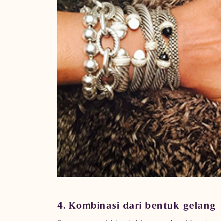
4. Kombinasi dari bentuk gelang