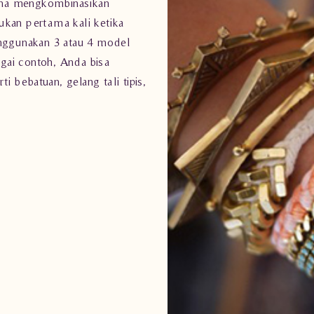
ana mengkombinasikan
ukan pertama kali ketika
ggunakan 3 atau 4 model
gai contoh, Anda bisa
ti bebatuan, gelang tali tipis,