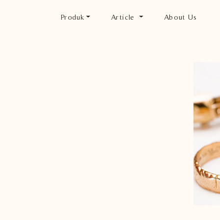
Produk
Article
About Us