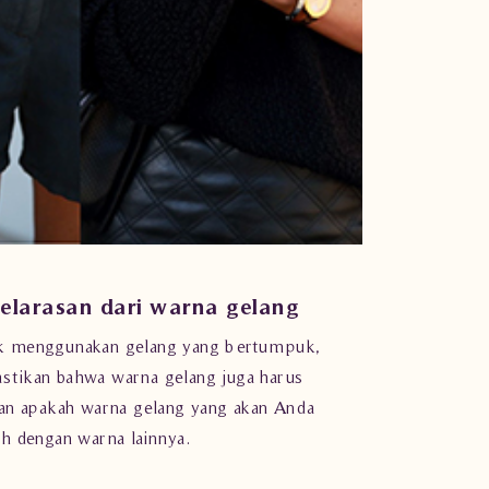
selarasan dari warna gelang
k menggunakan gelang yang bertumpuk,
tikan bahwa warna gelang juga harus
kan apakah warna
gelang
yang akan Anda
h dengan warna lainnya.