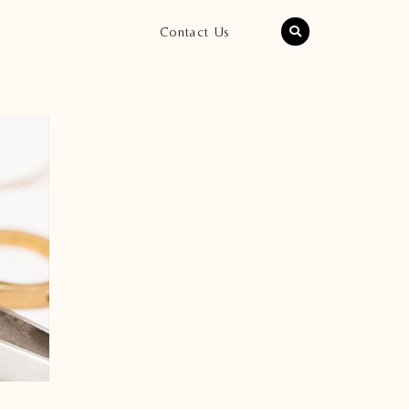
Contact Us