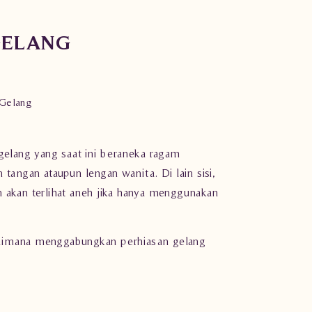
GELANG
 Gelang
gelang
yang saat ini beraneka ragam
tangan ataupun lengan wanita. Di lain sisi,
 akan terlihat aneh jika hanya menggunakan
bagaimana menggabungkan
perhiasan
gelang