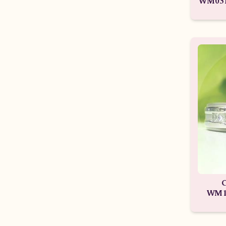
WM031
C
WM10