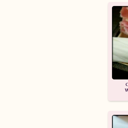
C
W
W