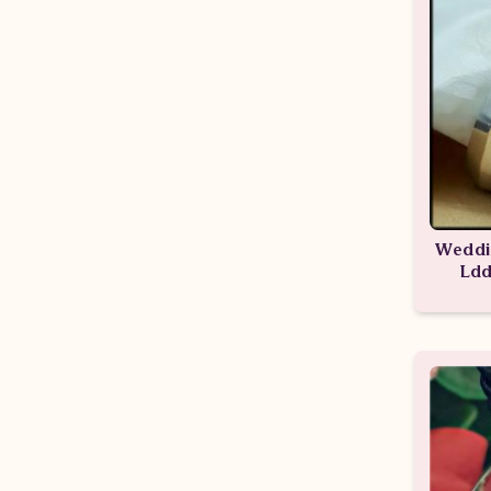
Weddi
Ld