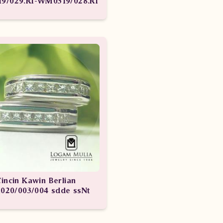
9/029.RI-WM0319/028.RI
incin Kawin Berlian
20/003/004 sdde ssNt