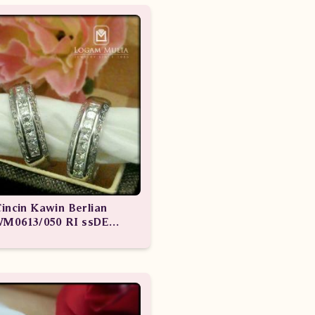
incin Kawin Berlian
M0613/050 RI ssDE
M0613/049 RI sdst