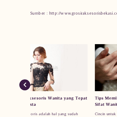
Sumber : http://www.grosiraksesorisbekasi.
a yang Tepat
Tips Memilih Cincin Kawin Berdasarkan
Sifat Wanita
yang sudah
Cincin untuk pernikahan adalah pemberian yan