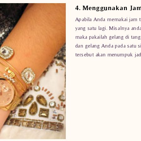
4. Menggunakan Jam
Apabila Anda memakai jam 
yang satu lagi. Misalnya an
maka pakailah gelang di tan
dan gelang Anda pada satu s
tersebut akan menumpuk jadi