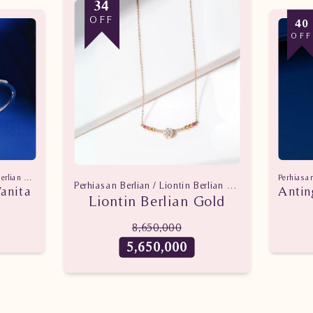
34
OFF
40
OFF
Perhiasan Berlian / Gelang Berlian Wanita
Perhiasan Berlian / Liontin Berlian Wanita
anita
Liontin Berlian Gold
8,650,000
5,650,000