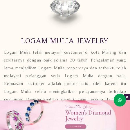
LOGAM MULIA JEWELRY
Logam Mulia telah melayani customer di kota Malang dan
sekitarnya dengan baik selama 30 tahun. Pengalaman yang
lama menjadikan Logam Mulia terpercaya dan terbukti telah
melayani pelanggan setia Logam Mulia dengan baik.
Kepuasan customer adalah nomor satu, oleh karena itu
Logam Mulia selalu meningkatkan pelayanannya terhadap
customer. Dengan kualitas produk yang terjaga dan harga
kompetitif di pasaran, Logam Mulia adalah tempat yang
tepat untuk mencari berbagai perhiasan.
Home
Product
Contact
About
SHOW MORE