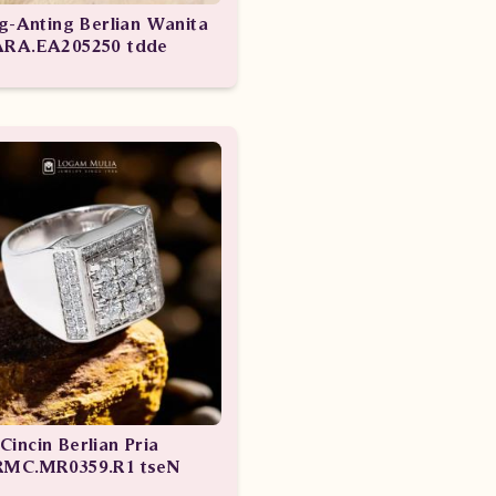
g-Anting Berlian Wanita
ARA.EA205250 tdde
Cincin Berlian Pria
RMC.MR0359.R1 tseN