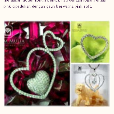
memakai model
liontin
bentuk hati dengan logam emas
pink dipadukan dengan gaun berwarna pink soft.