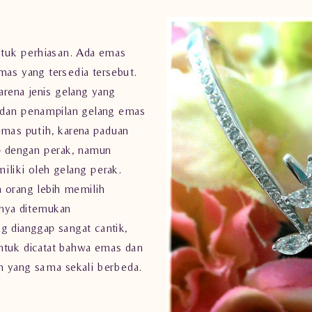
ntuk
perhiasan
. Ada emas
mas yang tersedia tersebut.
rena jenis gelang yang
a dan penampilan gelang emas
emas putih, karena paduan
ip dengan perak, namun
iliki oleh gelang perak.
 orang lebih memilih
anya ditemukan
ing dianggap sangat cantik,
 untuk dicatat bahwa emas dan
am yang sama sekali berbeda.