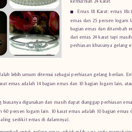
kemurnian 24 karat.
Emas 18 Karat: emas 18ct,
emas dan 25 persen logam la
bagian emas dan ditambah ena
dari emas 24 karat tapi mas
perhiasan khusunya
gelang 
adalah lebih umum ditemui sebagai
perhiasan
gelang berlian. Em
arat emas adalah 14 bagian emas dan 10 bagian logam lain, at
biasanya digunakan dan masih dapat dianggap perhiasan emas 
 60 persen logam lain. 10 karat emas adalah 10 bagian emas da
paling sedikit emas di dalamnya).
k membeli untuk
gelang emas
, pikirkanlah cara anda memakainy