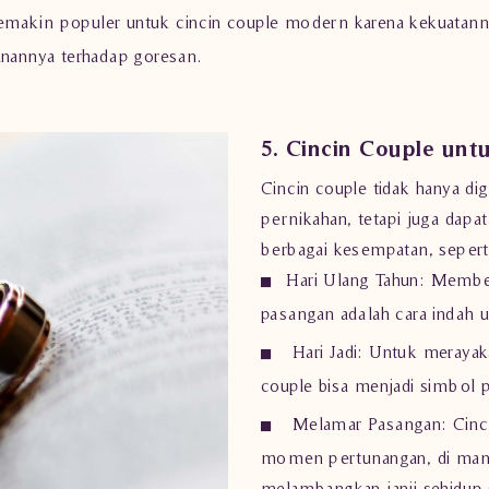
emakin populer untuk cincin couple modern karena kekuatann
anannya terhadap goresan.
5. Cincin Couple un
Cincin couple tidak hanya di
pernikahan, tetapi juga dapa
berbagai kesempatan, sepert
Hari Ulang Tahun:
Memberi
pasangan adalah cara indah
Hari Jadi:
Untuk merayakan
couple bisa menjadi simbol 
Melamar Pasangan:
Cinci
momen pertunangan, di mana
melambangkan janji sehidup 