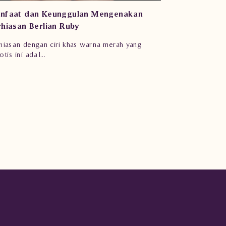
rhatikan! Hal yang Tidak Boleh
lakukan saat Mengenakan Perhiasan
rlian
ngenakan perhiasan agar tampil paripurna
tu sangat pent...