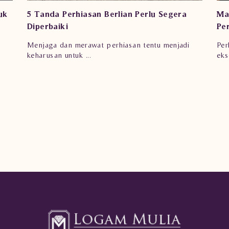
Pe
Manfaat dan Keunggulan Mengenakan
Di
Perhiasan Berlian Ruby
Be
i
Me
Perhiasan dengan ciri khas warna merah yang
ten
eksotis ini adal...