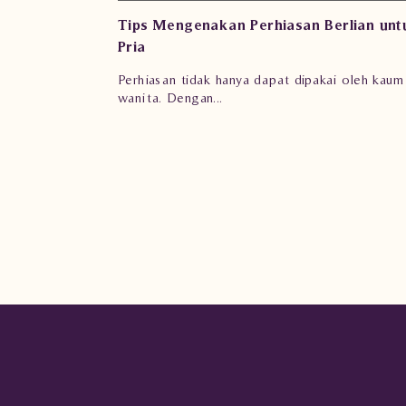
erlian untuk
5 Tanda Perhiasan Berlian Perlu Segera
Diperbaiki
ai oleh kaum
Menjaga dan merawat perhiasan tentu menjad
keharusan untuk ...