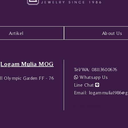
Artikel
About Us
Logam Mulia MOG
Tel/WA:
08113600676
Whatsapp Us
l Olympic Garden FF - 76
Line Chat
Email:
logammulia1986@g
Tel/WA:
08113600676