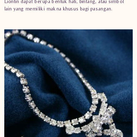
Liontin dapat berupa bentuk hati, bintang, atau simbol
lain yang memiliki makna khusus bagi pasangan.