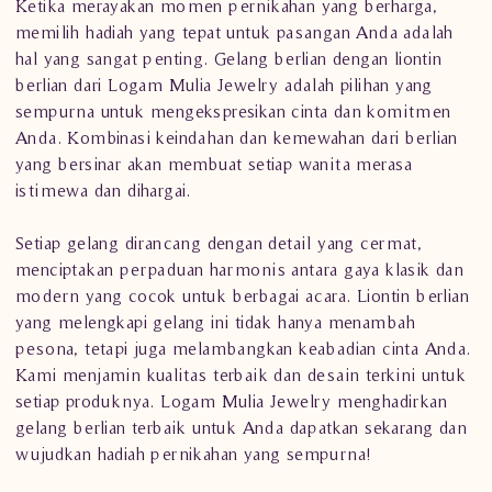
Ketika merayakan momen pernikahan yang berharga,
memilih hadiah yang tepat untuk pasangan Anda adalah
hal yang sangat penting. Gelang berlian dengan liontin
berlian dari Logam Mulia Jewelry adalah pilihan yang
sempurna untuk mengekspresikan cinta dan komitmen
Anda. Kombinasi keindahan dan kemewahan dari berlian
yang bersinar akan membuat setiap wanita merasa
istimewa dan dihargai.
Setiap gelang dirancang dengan detail yang cermat,
menciptakan perpaduan harmonis antara gaya klasik dan
modern yang cocok untuk berbagai acara. Liontin berlian
yang melengkapi gelang ini tidak hanya menambah
pesona, tetapi juga melambangkan keabadian cinta Anda.
Kami menjamin kualitas terbaik dan desain terkini untuk
setiap produknya.
Logam Mulia Jewelry
menghadirkan
gelang berlian terbaik untuk Anda dapatkan sekarang dan
wujudkan hadiah pernikahan yang sempurna!