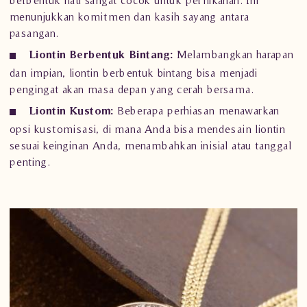
berbentuk hati sangat cocok untuk pernikahan. Ini
menunjukkan komitmen dan kasih sayang antara
pasangan.
Liontin Berbentuk Bintang:
Melambangkan harapan
dan impian, liontin berbentuk bintang bisa menjadi
pengingat akan masa depan yang cerah bersama.
Liontin Kustom:
Beberapa perhiasan menawarkan
opsi kustomisasi, di mana Anda bisa mendesain liontin
sesuai keinginan Anda, menambahkan inisial atau tanggal
penting.