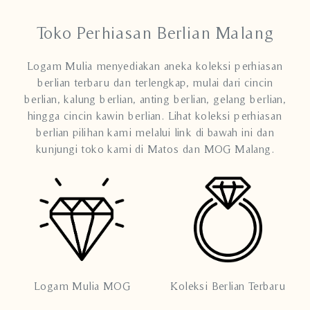
Toko Perhiasan Berlian Malang
Logam Mulia menyediakan aneka koleksi perhiasan
berlian terbaru dan terlengkap, mulai dari cincin
berlian, kalung berlian, anting berlian, gelang berlian,
hingga cincin kawin berlian. Lihat koleksi perhiasan
berlian pilihan kami melalui link di bawah ini dan
kunjungi toko kami di Matos dan MOG Malang.
Logam Mulia MOG
Koleksi Berlian Terbaru