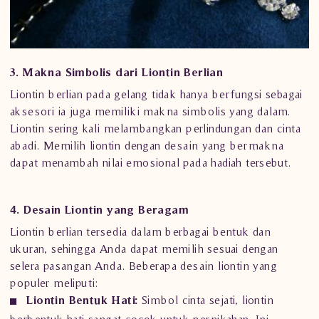
3. Makna Simbolis dari Liontin Berlian
Liontin berlian pada gelang tidak hanya berfungsi sebagai
aksesori ia juga memiliki makna simbolis yang dalam.
Liontin sering kali melambangkan perlindungan dan cinta
abadi. Memilih liontin dengan desain yang bermakna
dapat menambah nilai emosional pada hadiah tersebut.
4. Desain Liontin yang Beragam
Liontin berlian tersedia dalam berbagai bentuk dan
ukuran, sehingga Anda dapat memilih sesuai dengan
selera pasangan Anda. Beberapa desain liontin yang
populer meliputi:
Liontin Bentuk Hati:
Simbol cinta sejati, liontin