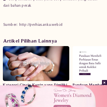
dari bahan perak
Sumber:
http://perhiasanku.web.id
Artikel Pilihan Lainnya
Kategori Cincin Kawin yang Dimiliki
Panduan Membeli 
oleh Toko Perhiasan Berlian Logam
dengan Batu Safir 
Mulia
Pribadi
Home
Product
Contact
About