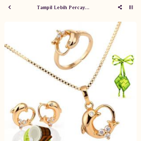
Tampil Lebih Percaya Diri di Hari Raya dengan Satu Set Perhiasan Emas Logam Mulia