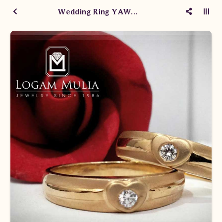
Wedding Ring YAWM.160301/01 tLe YAWM160301/02 tts