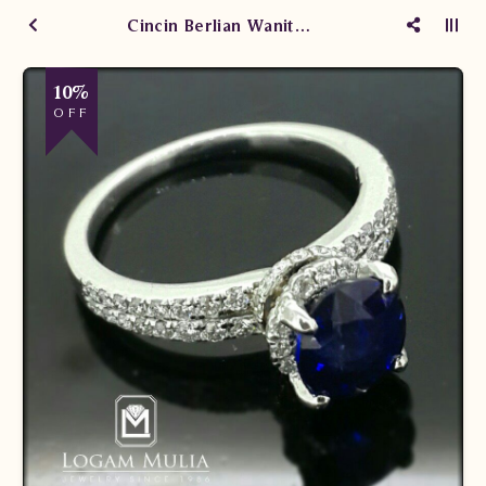
Cincin Berlian Wanita DG Blue Sapphire CRW.SD.20054 sLDE
10%
OFF