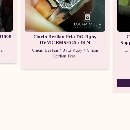
51098
Cincin Berlian Pria DG Ruby
C
DVMC.RMS3525 eDLN
Sap
ian
Cincin Berlian / Batu Ruby / Cincin
Cin
Berlian Pria