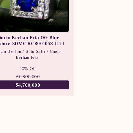
incin Berlian Pria DG Blue
phire SDMC.RC8001058 tLTL
cin Berlian / Batu Safir / Cincin
Berlian Pria
10% Off
60,800,000
54,700,000