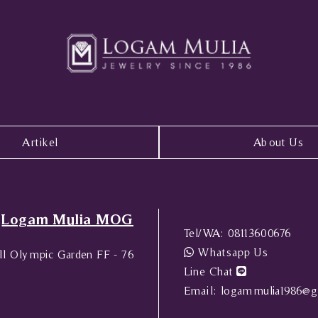
Artikel
About Us
Logam Mulia MOG
Tel/WA:
08113600676
Whatsapp Us
l Olympic Garden FF - 76
Line Chat
Email:
logammulia1986@g