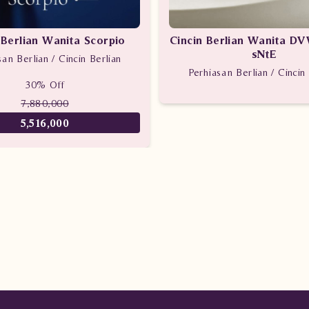
 Berlian Wanita Scorpio
Cincin Berlian Wanita D
sNtE
san Berlian / Cincin Berlian
Perhiasan Berlian / Cincin 
30% Off
7,880,000
5,516,000