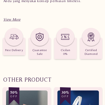
Anda yang menyukai konsep perhiasan timeless.
Spesifikasi penting untuk perhiasan Cincin Berlian Wanita
PJW.R6554 SEE
Berat: 2.230 gram
Free Delivery
Guarantee
Cicilan
Certified
Jumlah berlian: 12 buah
Safe
0%
Diamond
Nilai karat: 0.510 karat
OTHER PRODUCT
50%
30%
OFF
OFF