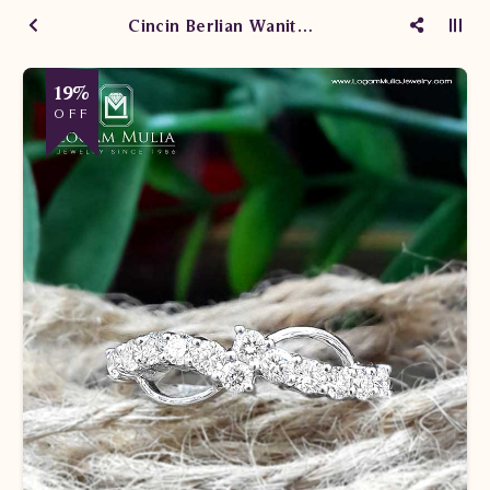
Cincin Berlian Wanita PJW.R6554 SEE
19%
OFF