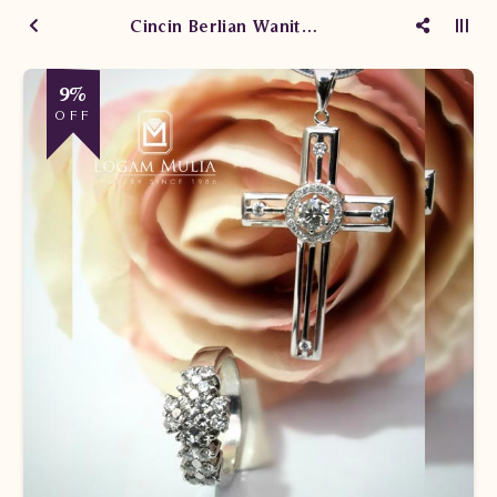
Cincin Berlian Wanita XW.CPR.PT sLdT
9%
OFF