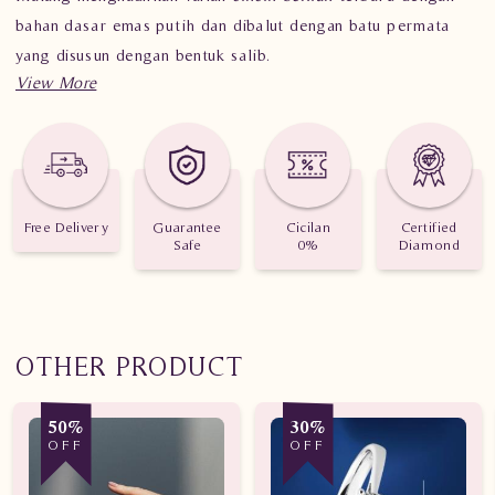
bahan dasar emas putih dan dibalut dengan batu permata
yang disusun dengan bentuk salib.
Perhiasan berlian ini memiliki berat 5.030 gram dengan 20
batu permata
berbentuk salib seberat 0.730 karat.
Cincin berlian
ini sangat cocok untuk Anda yang mengikuti
fashion
terkini atau dapat Anda gunakan sebagai kado atau
Free Delivery
Guarantee
Cicilan
Certified
hadiah
.
Safe
0%
Diamond
Dapatkan
perhiasan berkilaumu
sekarang hanya di
toko
perhiasan Logam Mulia
.
OTHER PRODUCT
50%
30%
OFF
OFF