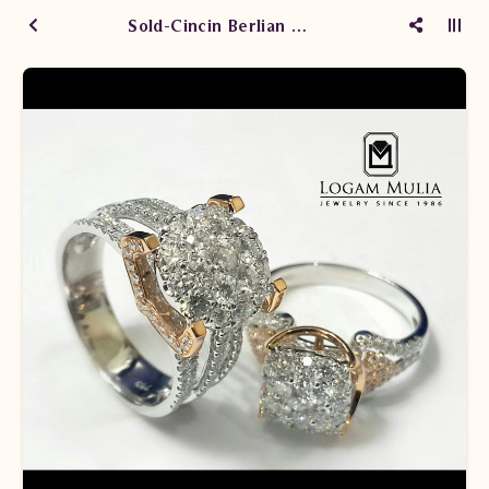
Sold-Cincin Berlian Wanita ARW.R202072 sENs