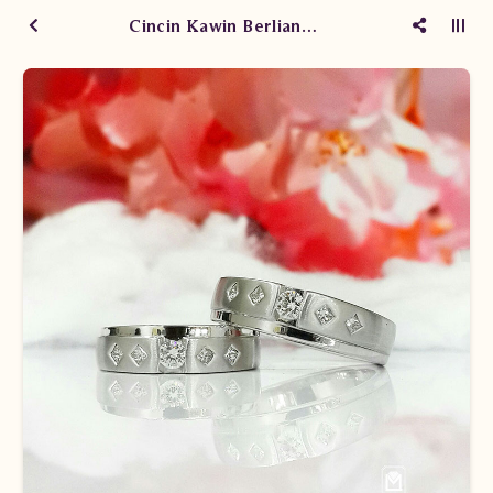
Cincin Kawin Berlian WM1513 Ste TdT