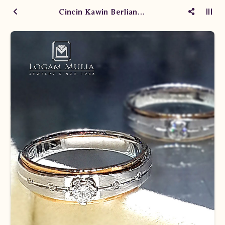
Cincin Kawin Berlian CRWM.J759R LLt eDL