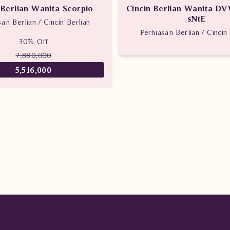
 Berlian Wanita Scorpio
Cincin Berlian Wanita D
sNtE
san Berlian / Cincin Berlian
Perhiasan Berlian / Cincin 
30% Off
7,880,000
5,516,000