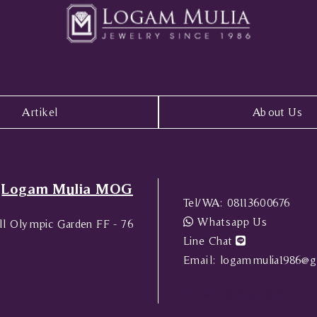
Artikel
About Us
Logam Mulia MOG
Tel/WA:
08113600676
Whatsapp Us
l Olympic Garden FF - 76
Line Chat
Email:
logammulia1986@g
Tel/WA:
08113600676