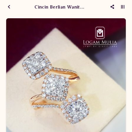
Cincin Berlian Wanita DVW.RFF8185 dLNN