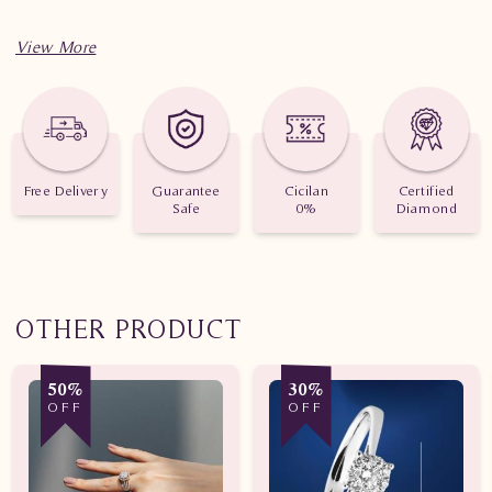
Spesifikasi penting untuk perhiasan Cincin Berlian Wanita
Cincin Berlian Wanita DVW.RFF8185 dLNN
Berat: 4.360 gram
Jumlah berlian: 95 buah
Free Delivery
Guarantee
Cicilan
Certified
Safe
0%
Diamond
Nilai Karat: 1.317 karat
OTHER PRODUCT
50%
30%
OFF
OFF