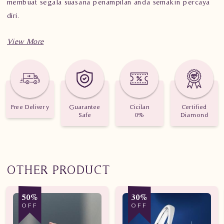
membuat segala suasana penampilan anda semakin percaya
diri.
Spesifikasi penting untuk perhiasan Cincin Berlian Wanita
SWS267 seeS
Berat: 4.13 gram
Free Delivery
Guarantee
Cicilan
Certified
Jumlah berlian: 22 buah
Safe
0%
Diamond
Nilai Karat: 0.760 karat
OTHER PRODUCT
50%
30%
OFF
OFF