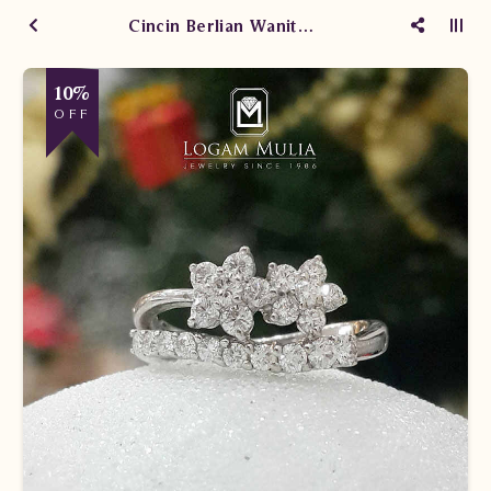
Cincin Berlian Wanita SWS267 seeS
10%
OFF