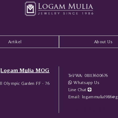
Artikel
About Us
Logam Mulia MOG
Tel/WA:
08113600676
Whatsapp Us
l Olympic Garden FF - 76
Line Chat
Email:
logammulia1986@g
Tel/WA:
08113600676