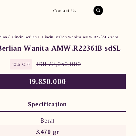
Contact Us
lian
Cincin Berlian
Cincin Berlian Wanita AMW.R22361B sdSL
 Berlian Wanita AMW.R22361B sdSL
IDR 22,050,000
10% OFF
19.850.000
Specification
Berat
3.470 gr