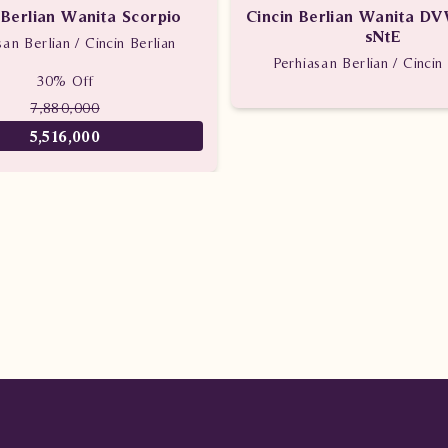
 Berlian Wanita Scorpio
Cincin Berlian Wanita D
sNtE
san Berlian / Cincin Berlian
Perhiasan Berlian / Cincin 
30% Off
7,880,000
5,516,000