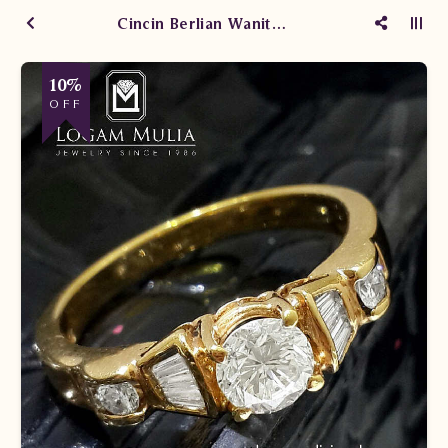
Cincin Berlian Wanita HK.CKN seND
10%
OFF