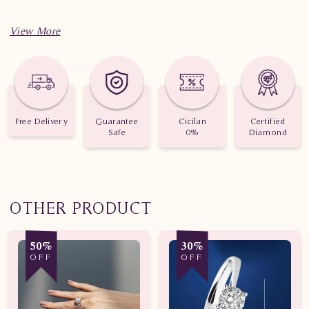
Spesifikasi penting untuk perhiasan Cincin Berlian Wanita
HK.CKN seND
Berat: 3.390 gram
Jumlah berlian: 5 buah
Free Delivery
Guarantee
Cicilan
Certified
Safe
0%
Diamond
Nilai karat: 0.560 karat
OTHER PRODUCT
50%
30%
OFF
OFF