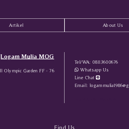
Artikel
About Us
Logam Mulia MOG
Tel/WA:
08113600676
Whatsapp Us
l Olympic Garden FF - 76
Line Chat
Email:
logammulia1986@g
Tel/WA:
08113600676
Find Us