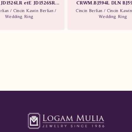
D1526LR etE JD1526SR
CRWM.BJ594L DLN BJ5
tDN
rlian / Cincin Kawin Berlian /
Cincin Berlian / Cincin Kawin
Wedding Ring
Wedding Ring