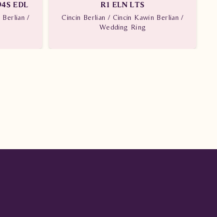
94S EDL
R1 ELN LTS
 Berlian /
Cincin Berlian / Cincin Kawin Berlian /
Wedding Ring