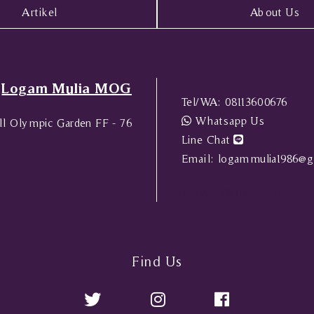
Artikel
About Us
Logam Mulia MOG
Tel/WA:
08113600676
Whatsapp Us
l Olympic Garden FF - 76
Line Chat
Email:
logammulia1986@g
Tel/WA:
08113600676
Find Us