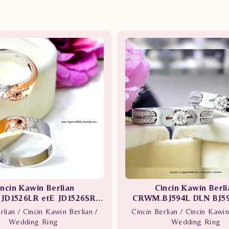
incin Kawin Berlian
Cincin Kawin Berli
D1526LR etE JD1526SR
CRWM.BJ594L DLN BJ5
tDN
rlian / Cincin Kawin Berlian /
Cincin Berlian / Cincin Kawin
Wedding Ring
Wedding Ring