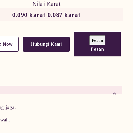
Nilai Karat
0.090 karat 0.087 karat
t Now
Hubungi Kami
Pesan
g juga.
ewah.