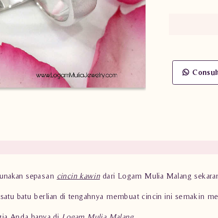
Consul
 Gunakan sepasan
cincin kawin
dari Logam Mulia Malang sekaran
 satu batu berlian di tengahnya membuat cincin ini semakin m
agia Anda hanya di
Logam Mulia Malang
.