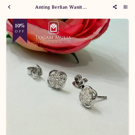
Anting Berlian Wanita PJA.E4161 EdE
10%
OFF