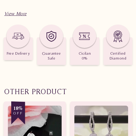
Spesifikasi penting untuk perhiasan Anting Berlian Wanita
PJA.E4161 EdE
Berat: 1.480 gram
Jumlah berlian: 14 buah
Free Delivery
Guarantee
Cicilan
Certified
Safe
0%
Diamond
Nilai karat: 0.380 karat
OTHER PRODUCT
18%
OFF