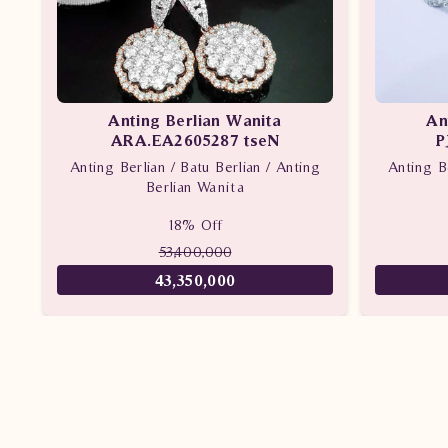
Anting Berlian Wanita
An
ARA.EA2605287 tseN
P
Anting Berlian / Batu Berlian / Anting
Anting Be
Berlian Wanita
18% Off
53,400,000
43,350,000