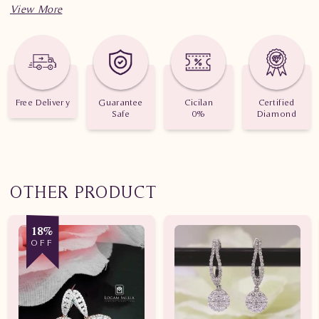
Spesifikasi penting untuk perhiasan Anting Berlian Wanita
SA0932.sTdL
Berat: 3.560 gram
Jumlah berlian: 70 buah
Free Delivery
Guarantee
Cicilan
Certified
Safe
0%
Diamond
Nilai karat: 1.002 karat
OTHER PRODUCT
18%
OFF