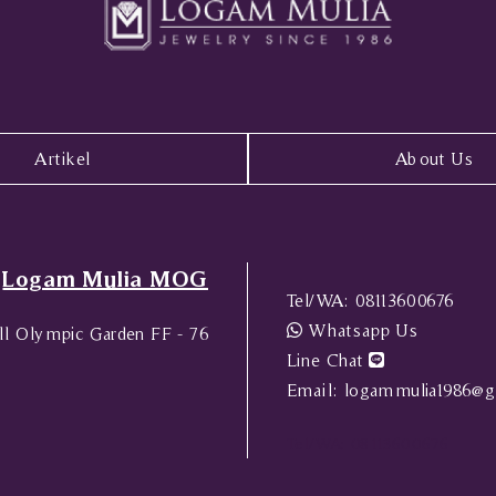
Artikel
About Us
Logam Mulia MOG
Tel/WA:
08113600676
Whatsapp Us
l Olympic Garden FF - 76
Line Chat
Email:
logammulia1986@g
Tel/WA:
08113600676