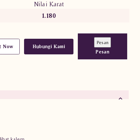
Nilai Karat
1.180
t Now
Hubungi Kami
Pesan
ihat kalem.