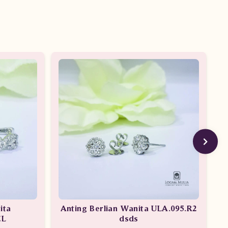
ita
Anting Berlian Wanita ULA.095.R2
A
EL
dsds