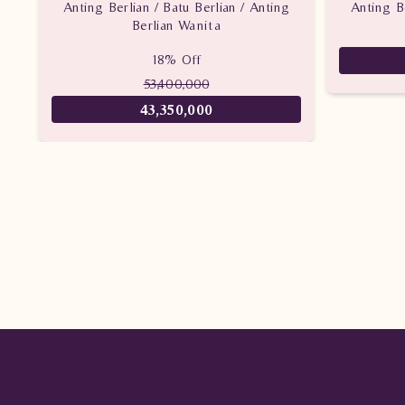
Anting Berlian / Batu Berlian / Anting
Anting Be
Berlian Wanita
18% Off
53,400,000
43,350,000