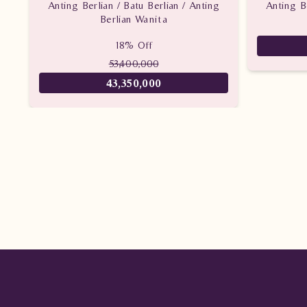
Anting Berlian / Batu Berlian / Anting
Anting Be
Berlian Wanita
18% Off
53,400,000
43,350,000