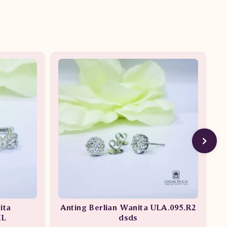
ita
Anting Berlian Wanita ULA.095.R2
A
EL
dsds