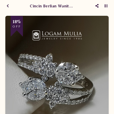
Cincin Berlian Wanita AW0046/013 dNeS
18%
OFF