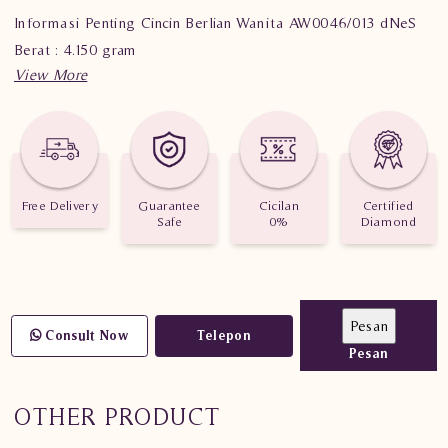
Informasi Penting Cincin Berlian Wanita AW0046/013 dNeS
Berat : 4.150 gram
Jumlah Berlian : 44 buah
Nilai Karat : 0.954 karat
Free Delivery
Guarantee
Cicilan
Certified
Safe
0%
Diamond
Consult Now
Telepon
Pesan
OTHER PRODUCT