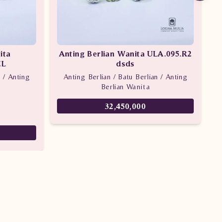
ita
Anting Berlian Wanita ULA.095.R2
A
EL
dsds
n / Anting
Anting Berlian / Batu Berlian / Anting
Berlian Wanita
32,450,000