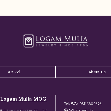
Artikel
About Us
Logam Mulia MOG
Tel/WA:
08113600676
Whatsapp Us
l Olympic Garden FF - 76