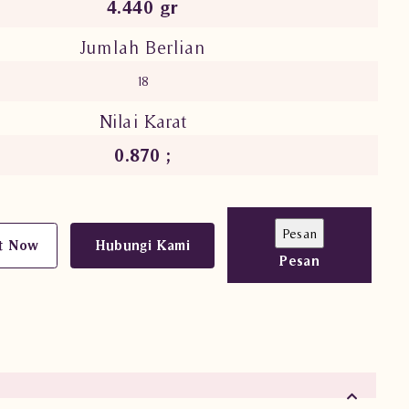
4.440 gr
Jumlah Berlian
18
Nilai Karat
0.870 ;
t Now
Hubungi Kami
Pesan