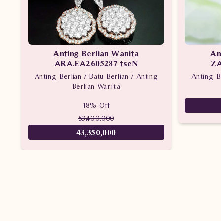
Anting Berlian Wanita
An
ARA.EA2605287 tseN
ZA
Anting Berlian / Batu Berlian / Anting
Anting Be
Berlian Wanita
18% Off
53,400,000
43,350,000