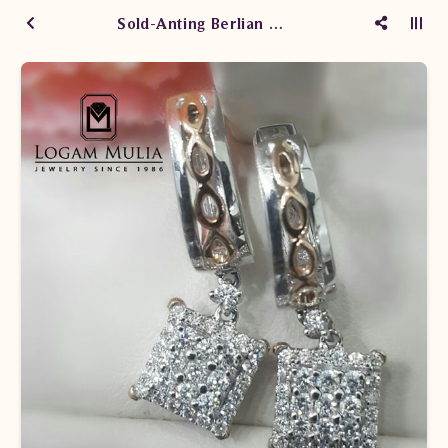
Sold-Anting Berlian Wanita DVA.SE975 sLds