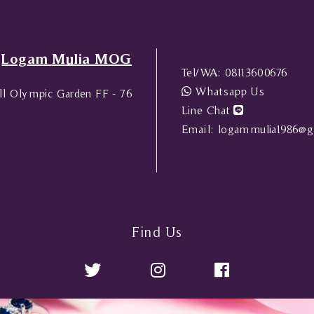
Logam Mulia MOG
Tel/WA:
08113600676
Whatsapp Us
l Olympic Garden FF - 76
Line Chat
Email:
logammulia1986@g
Tel/WA:
08113600676
Find Us