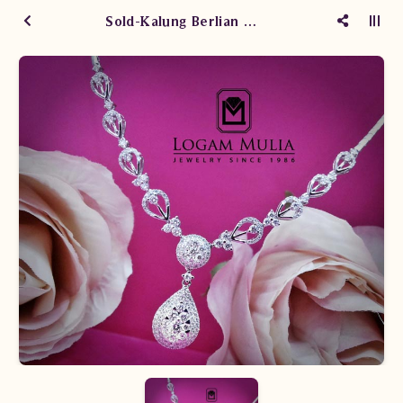
Sold-Kalung Berlian Wanita FK00619/002 eTes