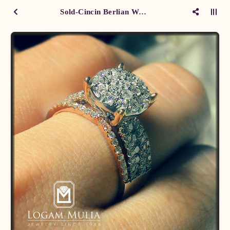
Sold-Cincin Berlian Wanita SGW.1603.01 sTTe