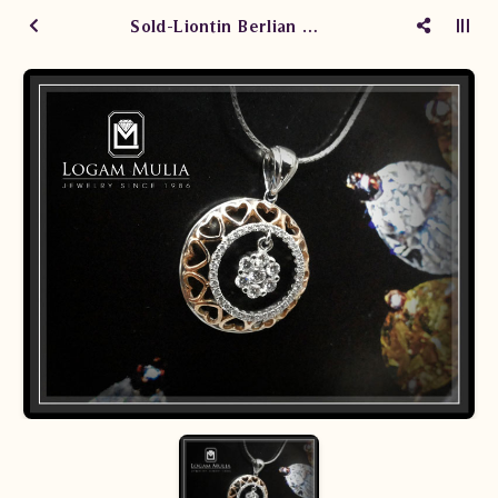
Sold-Liontin Berlian Wanita GL00549/001 Tdd