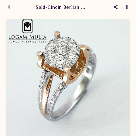
Sold-Cincin Berlian Wanita AMW.R7074B sLEN