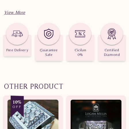
Spesifikasi penting untuk perhiasan Cincin Berlian Wanita
AMW.R7074B sLEN
Berat: 4.920 gram
Jumlah berlian: 53 buah
Free Delivery
Guarantee
Cicilan
Certified
Safe
0%
Diamond
Nilai Karat: 0.840 karat
OTHER PRODUCT
10%
OFF