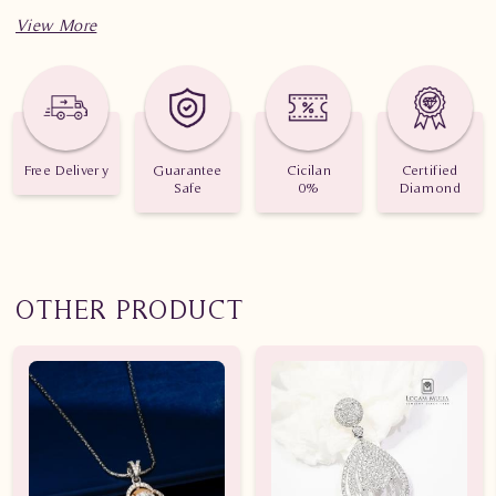
Spesifikasi penting untuk perhiasan Liontin Berlian Wanita
HKL Ddt
Berat: 1.520 gram
Jumlah berlian: 12 buah
Free Delivery
Guarantee
Cicilan
Certified
Safe
0%
Diamond
Nilai Karat: 0.470 karat
OTHER PRODUCT