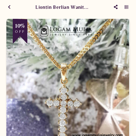
Liontin Berlian Wanita HKL Ddt
10%
OFF