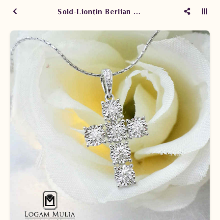
Sold-Liontin Berlian Wanita AML.P22284 EED