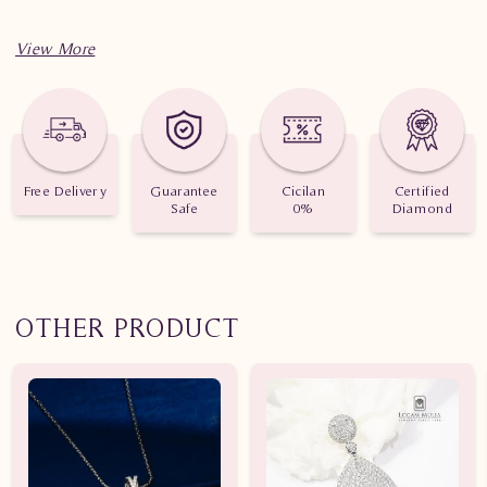
Spesifikasi penting untuk perhiasan Liontin Berlian Wanita
PJL.P5983 tDL
Berat: 1.040 gram
Jumlah berlian: 20 buah
Free Delivery
Guarantee
Cicilan
Certified
Safe
0%
Diamond
Nilai karat: 0.200 karat
OTHER PRODUCT