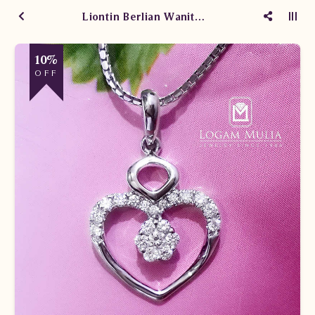
Liontin Berlian Wanita PJL.P5983 tDL
10%
OFF