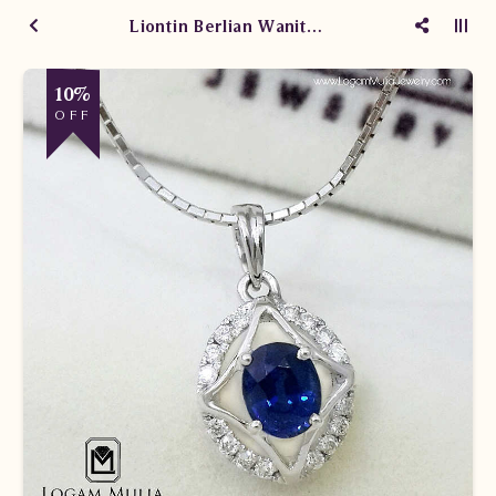
Liontin Berlian Wanita Blue Sapphire PJL.SP5380 etd
10%
OFF