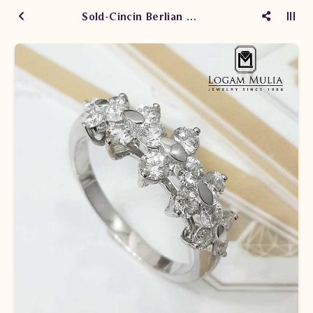
Sold-Cincin Berlian Wanita SWS281 sDLs