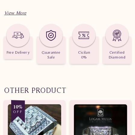
Spesifikasi penting untuk perhiasan Cincin Berlian Wanita
SWS281 sDLs
Berat: 3.840 gram
Jumlah berlian: 16 buah
Free Delivery
Guarantee
Cicilan
Certified
Safe
0%
Diamond
Nilai karat: 1.032 karat
OTHER PRODUCT
10%
OFF