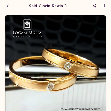
Sold-Cincin Kawin Berlian YAWM.171015 dEd dLN