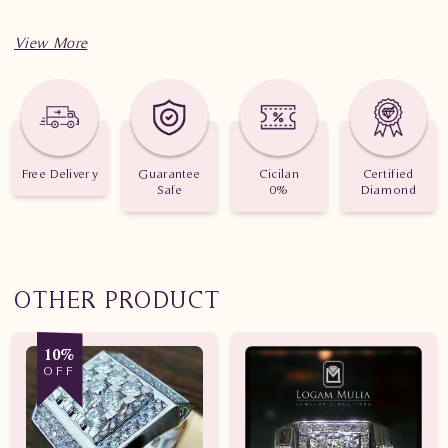
Spesifikasi penting untuk perhiasan Cincin Kawin Berlian
YAWM.171015 dEd dLN
Berat: 3.550 gram dan 3.310 gram
Jumlah berlian: 1 buah
Free Delivery
Guarantee
Cicilan
Certified
Safe
0%
Diamond
Nilai karat: 0.045 karat
OTHER PRODUCT
10%
OFF