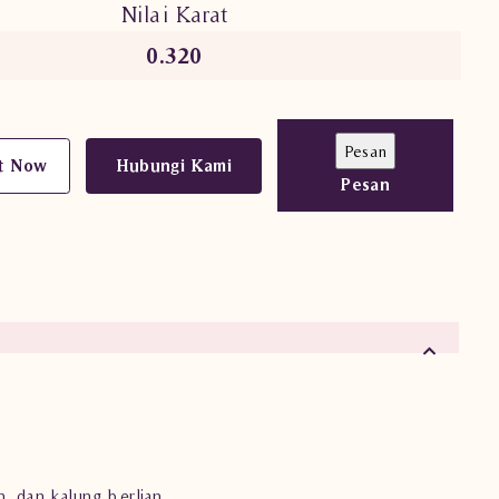
Nilai Karat
0.320
t Now
Hubungi Kami
Pesan
an, dan kalung berlian.