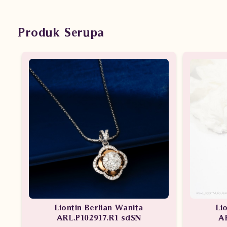
Produk Serupa
Liontin Berlian Wanita
Li
ARL.P102917.R1 sdSN
A