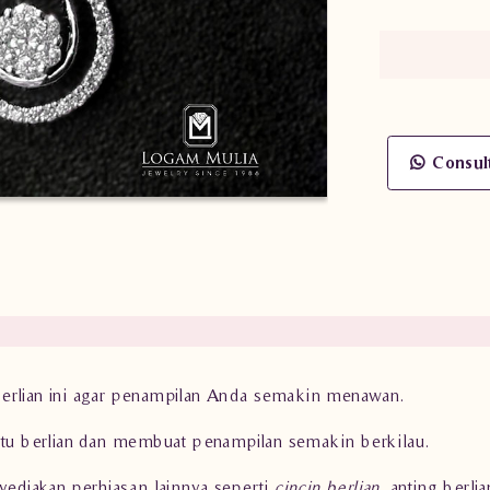
Consul
berlian ini agar penampilan Anda semakin menawan.
atu berlian dan membuat penampilan semakin berkilau.
nyediakan perhiasan lainnya seperti
cincin berlian
, anting berli