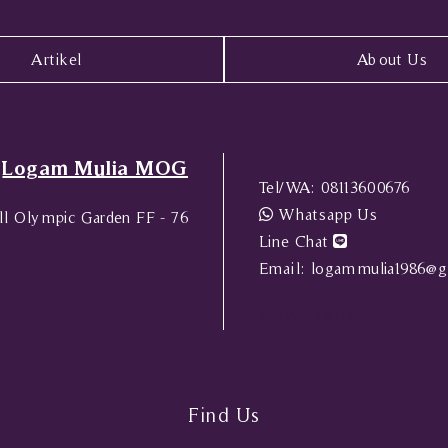
Artikel
About Us
Logam Mulia MOG
Tel/WA:
08113600676
Whatsapp Us
l Olympic Garden FF - 76
Line Chat
Email:
logammulia1986@g
Tel/WA:
08113600676
Find Us