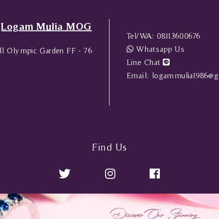
Logam Mulia MOG
Tel/WA:
08113600676
Whatsapp Us
l Olympic Garden FF - 76
Line Chat
Email:
logammulia1986@g
Tel/WA:
08113600676
Find Us