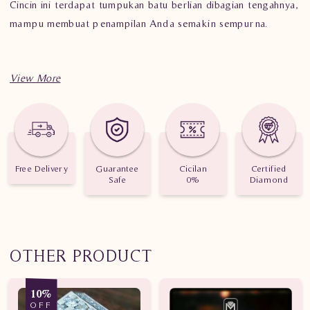
Cincin ini terdapat tumpukan batu berlian dibagian tengahnya,
mampu membuat penampilan Anda semakin sempurna.
Spesifikasi penting untuk perhiasan Cincin Berlian Wanita
DVW.RFF8164 sdNE
Berat: 5.450 gram
Jumlah berlian: 41 buah
Free Delivery
Guarantee
Cicilan
Certified
Safe
0%
Diamond
Nilai Karat: 0.510 karat
OTHER PRODUCT
10%
OFF